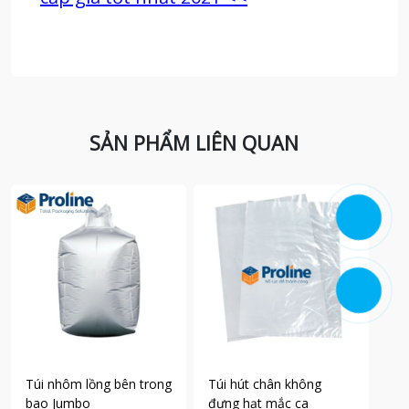
SẢN PHẨM LIÊN QUAN
Túi nhôm lồng bên trong
Túi hút chân không
Tú
bao Jumbo
đựng hạt mắc ca
đự